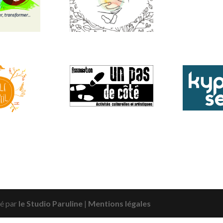
é par
le Studio Paruline
|
Mentions légales