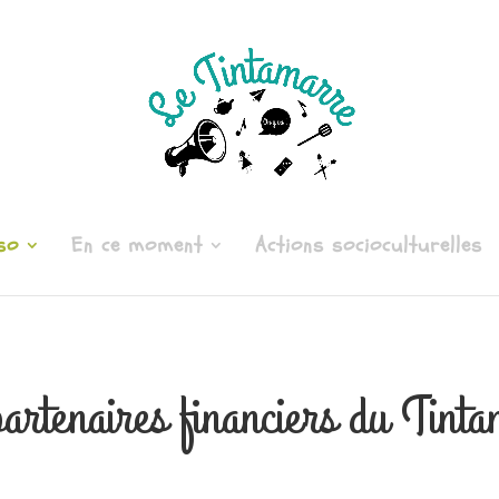
so
En ce moment
Actions socioculturelles
artenaires financiers du Tint