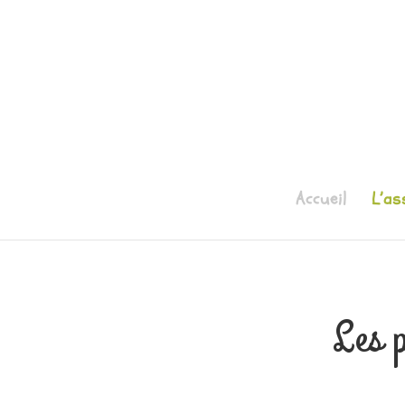
Accueil
L’as
Les p